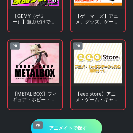
【GEMY（ゲミ
【ゲーマーズ】アニ
ー）】遊ぶだけで景
メ、グッズ、ゲー
品チャンス！成長型
ム、声優、フィギュ
ゲームサービス
ア多数販売のチェー
ンストア
PR
PR
【METAL BOX】フィ
【eeo store】アニ
ギュア・ホビー・フ
メ・ゲーム・キャラ
ァンシーグッズの通
クターグッズの通販
販サイト
サイト
PR
アニメイトで探す