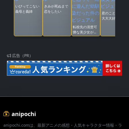
いびってこない
きみが死ぬまで
義母と義姉
恋をしたい
君のことが大大
大大大好きな
100人の彼女 第
転校先の清楚可
3期
憐な美少女が、
昔男子と思って
一緒に遊んだ幼
馴染だった件
広告（PR）
anipochi
anipochi.comは、最新アニメの感想・人気キャラクター情報・ラ