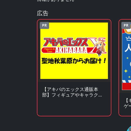
広告
PR
PR
【アキバのエックス通販本
部】フィギュアやキャラクタ
ーグッズがアキバ価格で買え
【
る！
ゲ
ッ