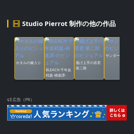
Studio Pierrot 制作の他の作品
サンダー３
ホタルの嫁入り
逃げ上手の若君
第二期
BLEACH 千年血
戦篇-禍進譚-
広告（PR）