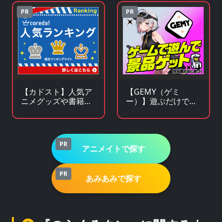
PR
PR
【カドスト】人気ア
【GEMY（ゲミ
ニメグッズや書籍の
ー）】遊ぶだけで景
KADOKAWA公式オン
品チャンス！成長型
ラインストア
ゲームサービス
PR
アニメイトで探す
PR
あみあみで探す