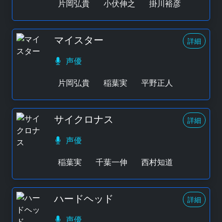
片岡弘貴
小伏伸之
掛川裕彦
マイスター
詳細
声優
片岡弘貴
稲葉実
平野正人
サイクロナス
詳細
声優
稲葉実
千葉一伸
西村知道
ハードヘッド
詳細
声優