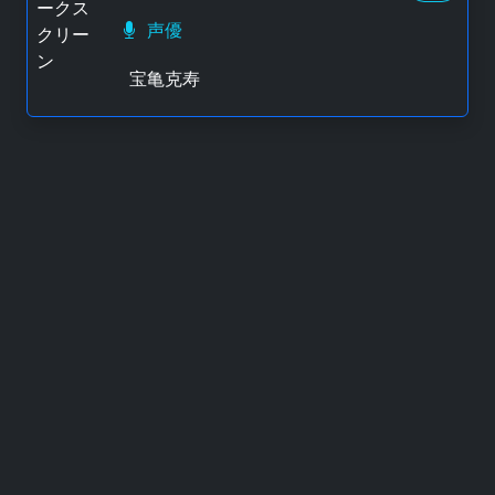
声優
宝亀克寿