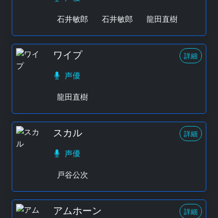
石井敏郎
石井敏郎
龍田直樹
ワイプ
詳細
声優
龍田直樹
スカル
詳細
声優
戸谷公次
アムホーン
詳細