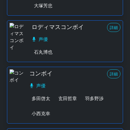
大塚芳忠
ロディマスコンボイ
詳細
声優
石丸博也
コンボイ
詳細
声優
多田啓太
玄田哲章
羽多野渉
小西克幸