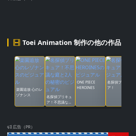
Toei Animation 制作の他の作品
ONE PIECE
名探偵プリキュ
HEROINES
ア！
楽園追放 心のレ
ゾナンス
名探偵プリキュ
ア！不思議な庭
と2人の秘密
広告（PR）