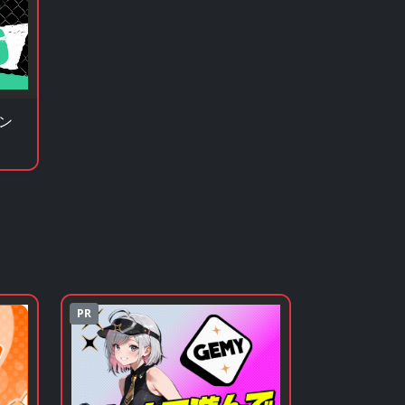
リン
）
PR