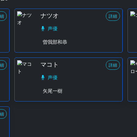
ナツオ
細
詳細
声優
曽我部和恭
マコト
細
詳細
声優
矢尾一樹
細