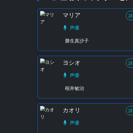
マリア
詳
声優
勝生真沙子
ヨシオ
詳
声優
桜井敏治
カオリ
詳
声優