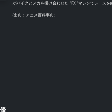
がバイクとメカを掛け合わせた "FX "マシンでレース
(出典：アニメ百科事典）
優