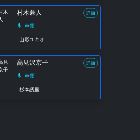
村木兼人
詳細
声優
山形ユキオ
高見沢京子
詳細
声優
杉本誘里