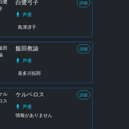
白鷺弓子
詳細
声優
島津冴子
飯田教諭
詳細
声優
喜多川拓郎
ケルベロス
詳細
声優
情報がありません