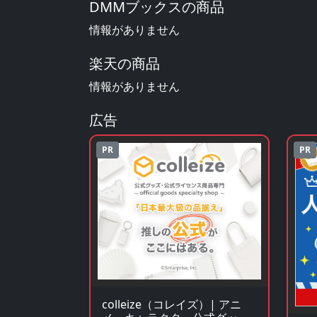
DMMブックスの商品
情報がありません
楽天の商品
情報がありません
広告
PR
PR
colleize（コレイズ）| アニ