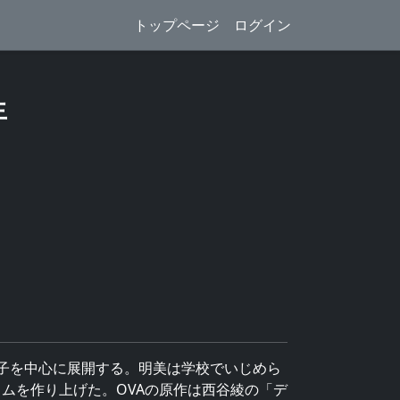
トップページ
ログイン
生
子を中心に展開する。明美は学校でいじめら
ムを作り上げた。OVAの原作は西谷綾の「デ