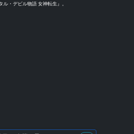
タル・デビル物語 女神転生』。