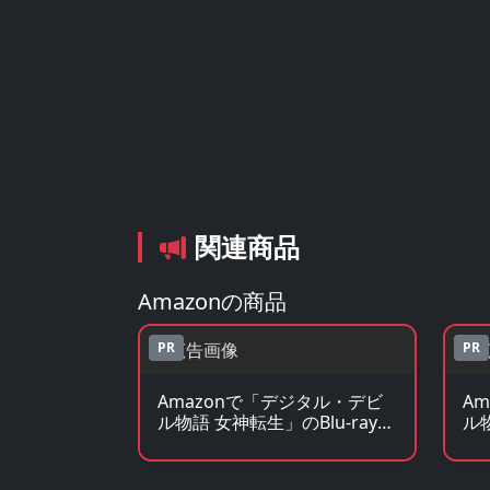
関連商品
Amazonの商品
PR
PR
Amazonで「デジタル・デビ
A
ル物語 女神転生」のBlu-ray・
ル
DVDを見る
ッ