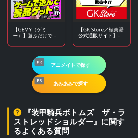
【GEMY（ゲミ
【GK Store／極楽湯
ー）】遊ぶだけで景
公式通販サイト】ア
品チャンス！成長型
ニメ・漫画・ゲーム
ゲームサービス
コラボグッズ通販
PR
アニメイトで探す
PR
あみあみで探す
『装甲騎兵ボトムズ ザ・ラ
ストレッドショルダー』に関す
るよくある質問