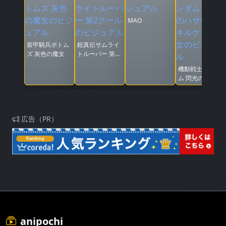
MAO
装甲騎兵ボトム
鎧真伝サムライ
ズ 灰色の魔女
トルーパー 第2
クール
機動戦士ガンダ
ム 閃光のハサウ
ェイ キルケーの
魔女
広告（PR）
anipochi