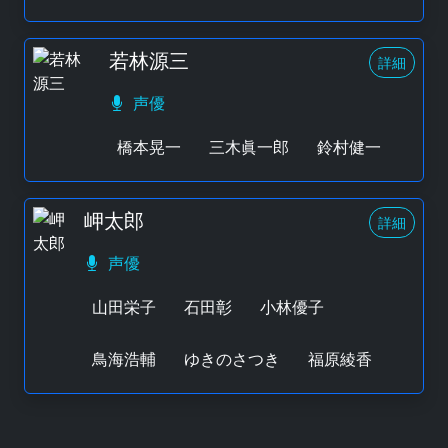
若林源三
詳細
声優
橋本晃一
三木眞一郎
鈴村健一
岬太郎
詳細
声優
山田栄子
石田彰
小林優子
鳥海浩輔
ゆきのさつき
福原綾香