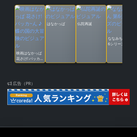
はなかっぱ
仏陀再誕
ななみちゃん 第
6シリーズ
映画はなかっぱ
花さけ! パッカ~
ん ♪蝶の国の大
冒険
広告（PR）