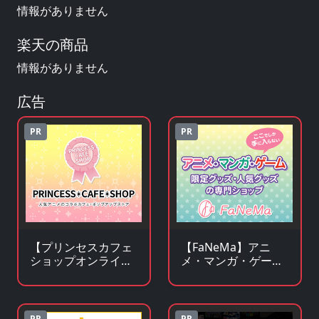
情報がありません
楽天の商品
情報がありません
広告
PR
PR
【プリンセスカフェ
【FaNeMa】アニ
ショップオンライ
メ・マンガ・ゲーム
ン】アニメ・キャラ
等のオリジナルグッ
クターグッズの通販
ズを皆様にお届けし
サイト
ます！
PR
PR