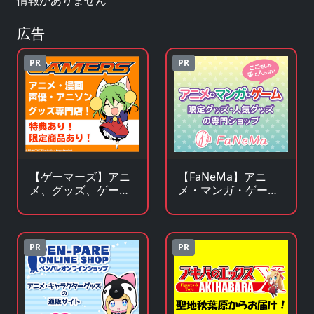
情報がありません
広告
PR
PR
【ゲーマーズ】アニ
【FaNeMa】アニ
メ、グッズ、ゲー
メ・マンガ・ゲーム
ム、声優、フィギュ
等のオリジナルグッ
ア多数販売のチェー
ズを皆様にお届けし
ンストア
ます！
PR
PR