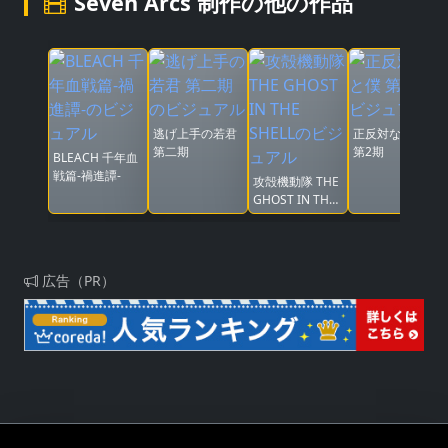
Seven Arcs 制作の他の作品
逃げ上手の若君
正反対な君と僕
第二期
第2期
BLEACH 千年血
戦篇-禍進譚-
攻殻機動隊 THE
GHOST IN THE
SHELL
広告（PR）