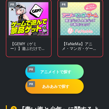
PR
PR
【GEMY（ゲミ
【FaNeMa】アニ
ー）】遊ぶだけで景
メ・マンガ・ゲーム
品チャンス！成長型
等のオリジナルグッ
ゲームサービス
ズを皆様にお届けし
ます！
PR
アニメイトで探す
PR
あみあみで探す