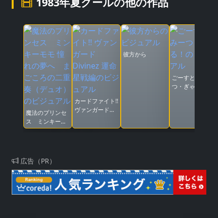
1983年夏クールの他の作品
彼方から
ごーすと・みー
つ・ぎゃる！
カードファイト!!
ヴァンガード
魔法のプリンセ
Divinez 運命星
ス ミンキーモ
戦編
モ 憧れの夢へ
まごころの二重
奏（デュオ）
広告（PR）