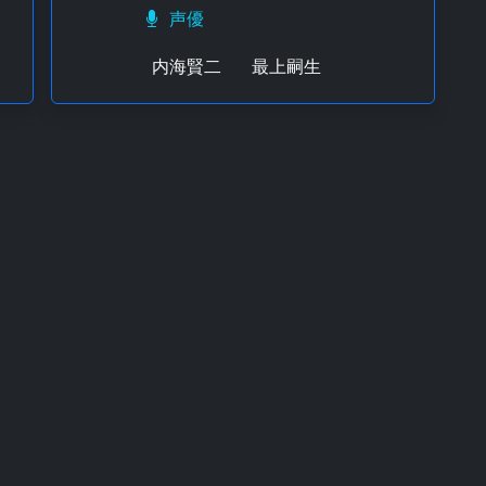
声優
内海賢二
最上嗣生