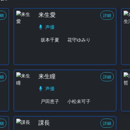
来生愛
細
詳細
声優
坂本千夏
花守ゆみり
来生瞳
細
詳細
声優
戸田恵子
小松未可子
課長
細
詳細