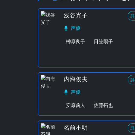
浅谷光子
詳
声優
榊原良子
日笠陽子
内海俊夫
詳
声優
安原義人
佐藤拓也
名前不明
詳