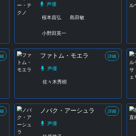
声優
桜本昌弘
島田敏
小野田英一
ファトム・モエラ
細
詳細
声優
佐々木秀樹
ノバク・アーシュラ
細
詳細
声優