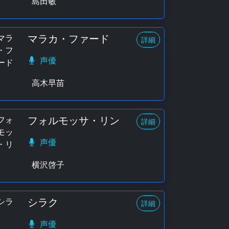
島田敏
マラカ・ファード
詳細
声優
高木早苗
フォルモッサ・リン
詳細
声優
横沢啓子
シラク
詳細
声優