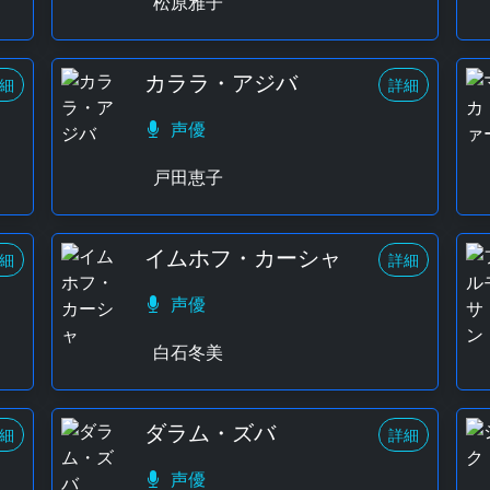
松原雅子
カララ・アジバ
細
詳細
声優
戸田恵子
イムホフ・カーシャ
細
詳細
声優
白石冬美
ダラム・ズバ
細
詳細
声優