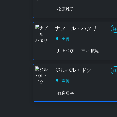
松原雅子
ナブール・ハタリ
詳
声優
井上和彦
三郎 横尾
ジルバル・ドク
詳
声優
石森達幸