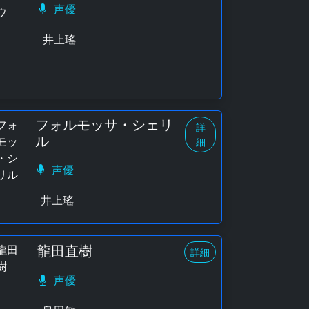
声優
井上瑤
フォルモッサ・シェリ
詳
ル
細
声優
井上瑤
龍田直樹
詳細
声優