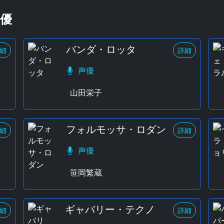
優
バンダ・ロッタ
細
詳細
声優
山田栄子
フォルモッサ・ロダン
細
詳細
声優
笹岡繁蔵
ギャバリー・テクノ
細
詳細