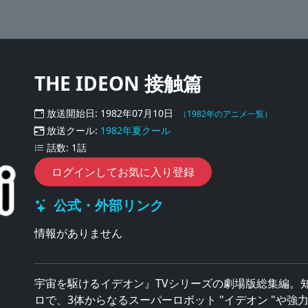
THE IDEON 接触篇
放送開始日: 1982年07月10日
（1982年のアニメ一覧）
放送クール:
1982年夏クール
話数: 1話
ログインしてお気に入り登録
公式・外部リンク
情報がありません
宇宙を駆けるイデオン』TVシリーズの劇場版総集編。
ロで、3体からなるスーパーロボット "イデオン "や