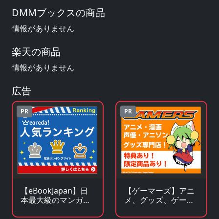
DMMブックスの商品
情報がありません
楽天の商品
情報がありません
広告
PR
PR
【eBookJapan】日
【ゲーマーズ】アニ
本最大級のマンガ
メ、グッズ、ゲー
（電子書籍）販売サ
ム、声優、フィギュ
イト
ア多数販売のチェー