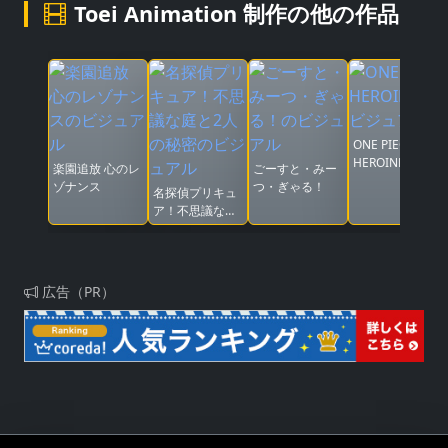
Toei Animation 制作の他の作品
ONE PIECE
HEROINES
楽園追放 心のレ
ごーすと・みー
ゾナンス
つ・ぎゃる！
名探偵プリキュ
ア！不思議な庭
と2人の秘密
広告（PR）