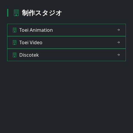
制作スタジオ
Toei Animation
Toei Video
Discotek