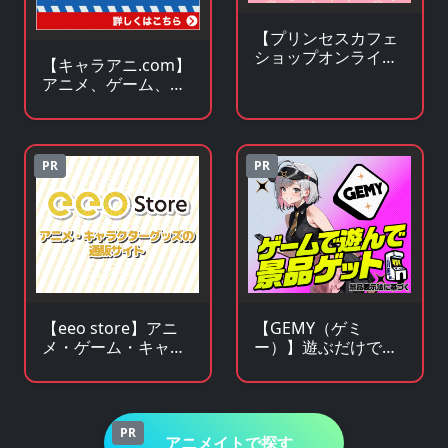
【プリンセスカフェ
ショップオンライ
【キャラアニ.com】
ン】アニメ・キャラ
アニメ、ゲーム、ア
クターグッズの通販
イドル関連 人気グッ
サイト
ズの総合オンライン
ストア
PR
PR
【GEMY（ゲミ
【eeo store】アニ
ー）】遊ぶだけで景
メ・ゲーム・キャラ
品チャンス！成長型
クターグッズの通販
ゲームサービス
サイト
PR
アニメイトで探す