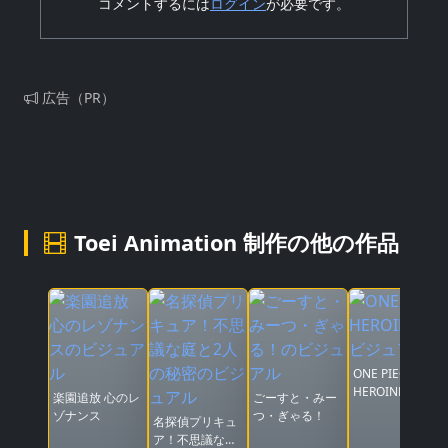
コメントするには
ログイン
が必要です。
広告（PR）
Toei Animation 制作の他の作品
ONE PIECE
HEROINES
楽園追放 心のレ
ごーすと・みー
ゾナンス
つ・ぎゃる！
名探偵プリキュ
ア！不思議な庭