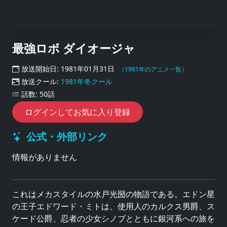
最強ロボ ダイオージャ
放送開始日: 1981年01月31日
（1981年のアニメ一覧）
放送クール:
1981年冬クール
話数: 50話
ログインしてお気に入り登録
公式・外部リンク
情報がありません
これはメカスタイルの水戸光圀の物語である。エドン星
の王子エドワード・ミトは、使用人のカルクス男爵、ス
ケード公爵、忍者の少女シノブとともに銀河系への旅を