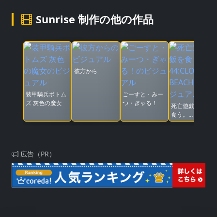
Sunrise 制作の他の作品
彼方から
装甲騎兵ボトム
ごーすと・みー
ズ 灰色の魔女
つ・ぎゃる！
死亡遊戯で飯を
食う。
44:CLOUDY
BEACH
広告（PR）