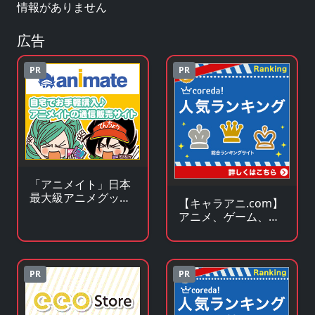
情報がありません
広告
PR
PR
「アニメイト」日本
最大級アニメグッズ
【キャラアニ.com】
専門チェーンストア
アニメ、ゲーム、ア
イドル関連 人気グッ
ズの総合オンライン
ストア
PR
PR