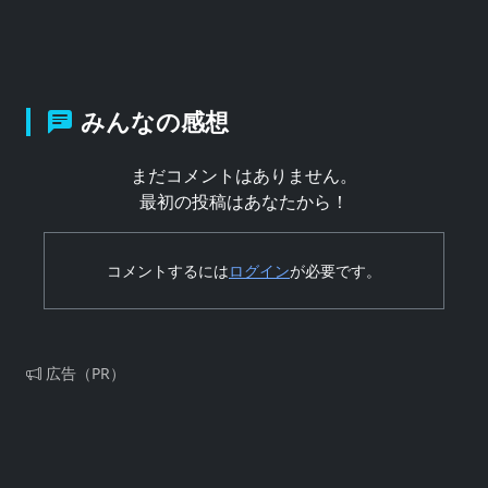
みんなの感想
まだコメントはありません。
最初の投稿はあなたから！
コメントするには
ログイン
が必要です。
広告（PR）