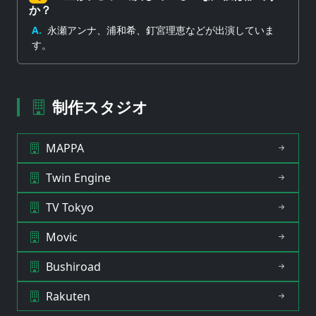
か？
A.
永瀬アンナ、浦和希、釘宮理恵などが出演していま
す。
制作スタジオ
MAPPA
Twin Engine
TV Tokyo
Movic
Bushiroad
Rakuten