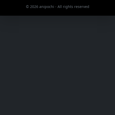
© 2026 anipochi - All rights reserved