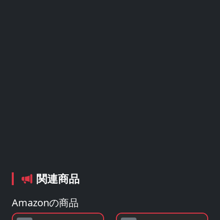
関連商品
Amazonの商品