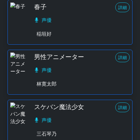
春子
詳細
声優
稲垣好
男性アニメーター
詳細
声優
林寛太郎
スケバン魔法少女
詳細
声優
三石琴乃