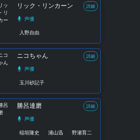
リック・リンカーン
詳細
声優
入野自由
ニコちゃん
詳細
声優
玉川砂記子
勝呂達磨
詳細
声優
稲垣隆史
浦山迅
野瀬育二