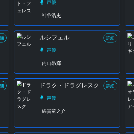
声優
神谷浩史
ルシフェル
細
詳細
声優
内山昂輝
ドラク・ドラグレスク
細
詳細
声優
綿貫竜之介