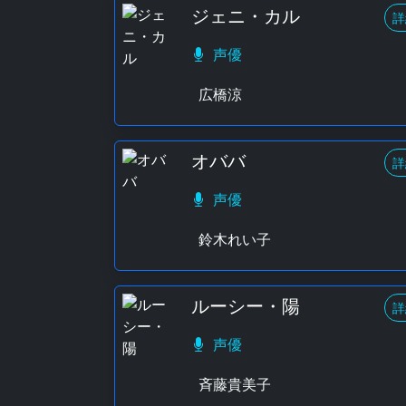
ジェニ・カル
詳
声優
広橋涼
オババ
詳
声優
鈴木れい子
ルーシー・陽
詳
声優
斉藤貴美子