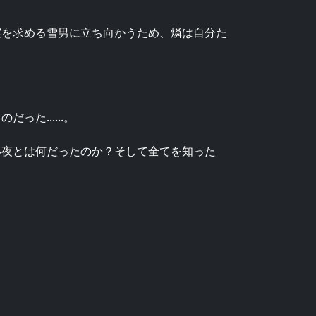
実を求める雪男に立ち向かうため、燐は自分た
。
た......。
い夜とは何だったのか？そして全てを知った