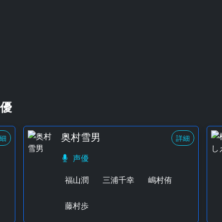
優
奥村雪男
細
詳細
声優
福山潤
三浦千幸
嶋村侑
藤村歩