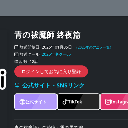
青の祓魔師 終夜篇
放送開始日: 2025年01月05日
（2025年のアニメ一覧）
放送クール:
2025年冬クール
話数: 12話
ログインしてお気に入り登録
公式サイト・SNSリンク
公式サイト
TikTok
Instag
青の祓魔師』の続編：雪の果て編