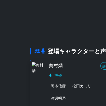
登場キャラクターと声
奥村燐
詳
声優
岡本信彦
松田カミリ
渡辺明乃