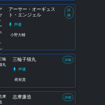
アーサー・オーギュス
詳
ト・エンジェル
細
声優
小野大輔
三輪子猫丸
詳細
声優
梶裕貴
志摩廉造
詳細