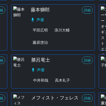
藤本獅郎
細
詳細
声優
平田広明
浪川大輔
藤原啓治
勝呂竜士
細
詳細
声優
中井和哉
高木礼子
メフィスト・フェレス
細
詳細