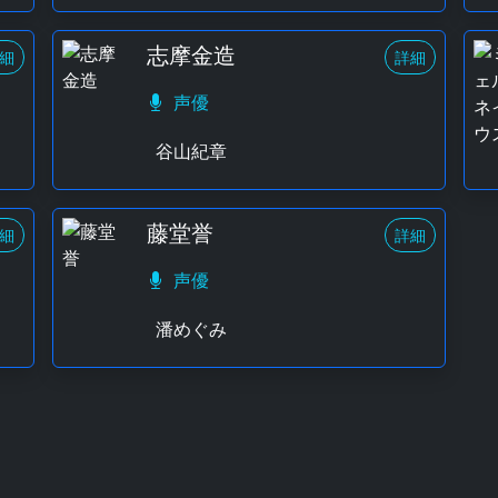
志摩金造
細
詳細
声優
谷山紀章
藤堂誉
細
詳細
声優
潘めぐみ