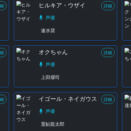
ヒルキア・ウザイ
細
詳細
声優
速水奨
オクちゃん
細
詳細
声優
上田燿司
イゴール・ネイガウス
細
詳細
声優
置鮎龍太郎