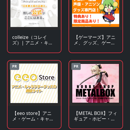
【ゲーマーズ】アニ
colleize（コレイ
メ、グッズ、ゲー
ズ）| アニメ・キャ
ム、声優、フィギュ
ラクター公式グッ
ア多数販売のチェー
ズ・公式ライセンス
ンストア
商品専門サイト
PR
PR
【METAL BOX】フィ
【eeo store】アニ
ギュア・ホビー・フ
メ・ゲーム・キャラ
ァンシーグッズの通
クターグッズの通販
販サイト
サイト