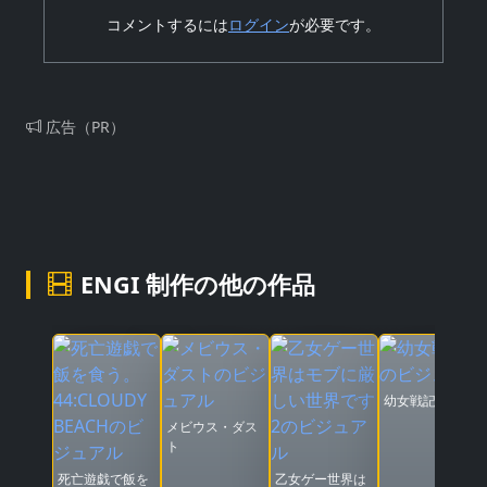
コメントするには
ログイン
が必要です。
広告（PR）
ENGI 制作の他の作品
幼女戦記Ⅱ
メビウス・ダス
ト
死亡遊戯で飯を
乙女ゲー世界は