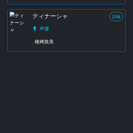
ティナーシャ
詳細
声優
種﨑敦美