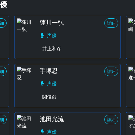
優
蓮川一弘
細
詳細
声優
井上和彦
手塚忍
細
詳細
声優
関俊彦
池田光流
細
詳細
声優