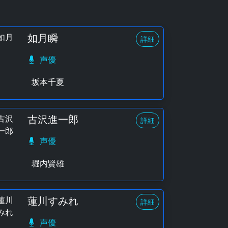
如月瞬
詳細
声優
坂本千夏
古沢進一郎
詳細
声優
堀内賢雄
蓮川すみれ
詳細
声優