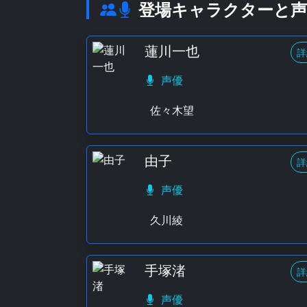
登場キャラクターと声
蓮川一也
詳
声優
佐々木望
由子
詳
声優
久川綾
手塚渚
詳
声優