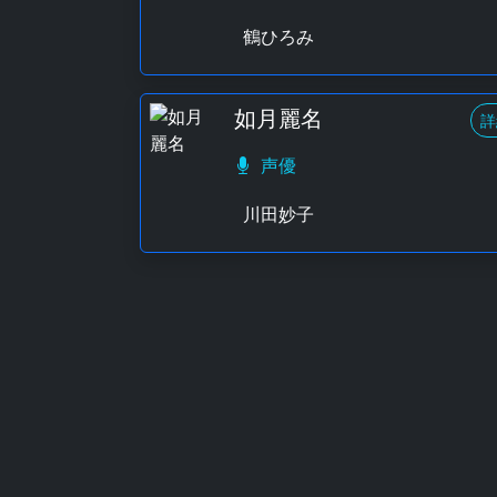
鶴ひろみ
如月麗名
詳
声優
川田妙子