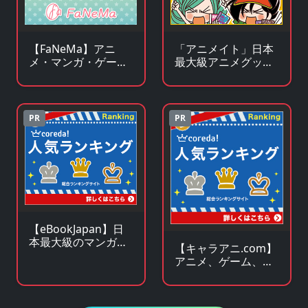
【FaNeMa】アニ
「アニメイト」日本
メ・マンガ・ゲーム
最大級アニメグッズ
等のオリジナルグッ
専門チェーンストア
ズを皆様にお届けし
ます！
PR
PR
【eBookJapan】日
本最大級のマンガ
【キャラアニ.com】
（電子書籍）販売サ
アニメ、ゲーム、ア
イト
イドル関連 人気グッ
ズの総合オンライン
ストア