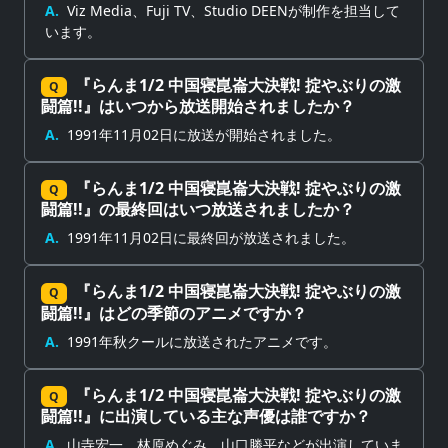
A.
Viz Media、Fuji TV、Studio DEENが制作を担当して
います。
『らんま1/2 中国寝崑崙大決戦! 掟やぶりの激
Q
闘篇!!』はいつから放送開始されましたか？
A.
1991年11月02日に放送が開始されました。
『らんま1/2 中国寝崑崙大決戦! 掟やぶりの激
Q
闘篇!!』の最終回はいつ放送されましたか？
A.
1991年11月02日に最終回が放送されました。
『らんま1/2 中国寝崑崙大決戦! 掟やぶりの激
Q
闘篇!!』はどの季節のアニメですか？
A.
1991年秋クールに放送されたアニメです。
『らんま1/2 中国寝崑崙大決戦! 掟やぶりの激
Q
闘篇!!』に出演している主な声優は誰ですか？
A.
山寺宏一、林原めぐみ、山口勝平などが出演していま