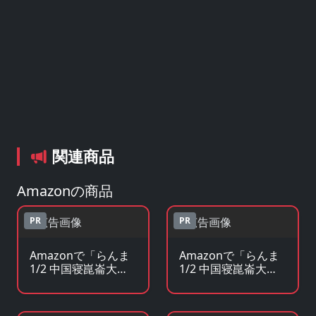
関連商品
Amazonの商品
PR
PR
Amazonで「らんま
Amazonで「らんま
1/2 中国寝崑崙大決
1/2 中国寝崑崙大決
戦! 掟やぶりの激闘
戦! 掟やぶりの激闘
篇!!」のBlu-ray・
篇!!」の原作コミック
DVDを見る
を見る