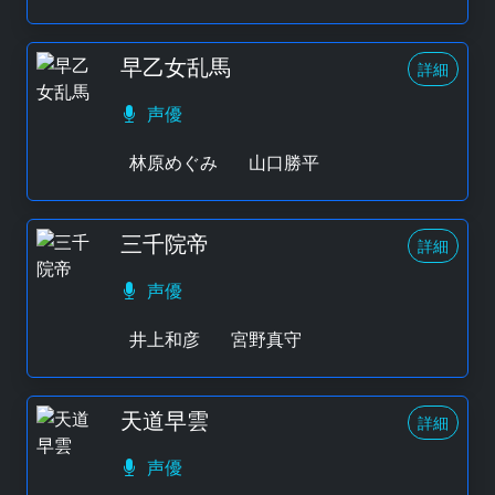
早乙女乱馬
詳細
声優
林原めぐみ
山口勝平
三千院帝
詳細
声優
井上和彦
宮野真守
天道早雲
詳細
声優