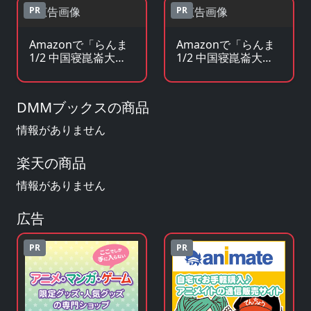
PR
PR
Amazonで「らんま
Amazonで「らんま
1/2 中国寝崑崙大決
1/2 中国寝崑崙大決
戦! 掟やぶりの激闘
戦! 掟やぶりの激闘
篇!!」の原作小説・ラ
篇!!」のグッズ・フィ
ノベを見る
ギュアを見る
DMMブックスの商品
情報がありません
楽天の商品
情報がありません
広告
PR
PR