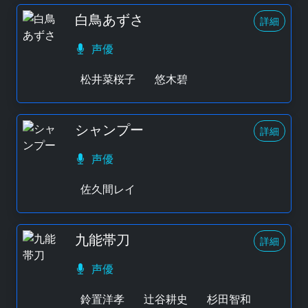
白鳥あずさ
詳細
声優
松井菜桜子
悠木碧
シャンプー
詳細
声優
佐久間レイ
九能帯刀
詳細
声優
鈴置洋孝
辻谷耕史
杉田智和