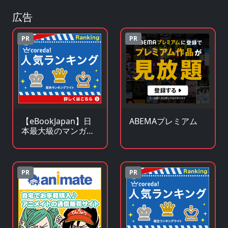
広告
PR
PR
【eBookJapan】日
ABEMAプレミアム
本最大級のマンガ
（電子書籍）販売サ
イト
PR
PR