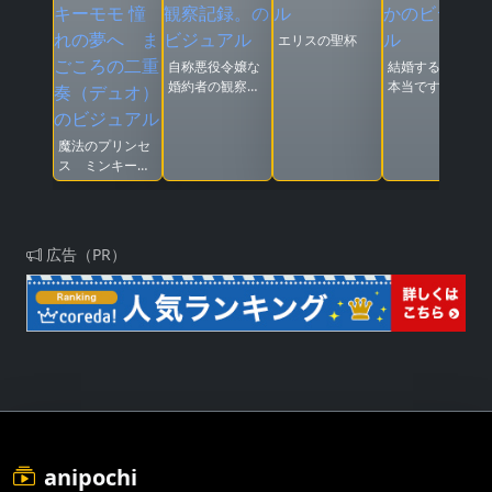
エリスの聖杯
自称悪役令嬢な
結婚するって、
婚約者の観察記
本当ですか
録。
魔法のプリンセ
ス ミンキーモ
モ 憧れの夢へ
まごころの二重
奏（デュオ）
広告（PR）
anipochi