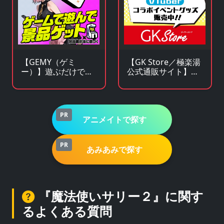
【GEMY（ゲミ
【GK Store／極楽湯
ー）】遊ぶだけで景
公式通販サイト】ア
品チャンス！成長型
ニメ・漫画・ゲーム
ゲームサービス
コラボグッズ通販
PR
アニメイトで探す
PR
あみあみで探す
『魔法使いサリー２』に関す
るよくある質問