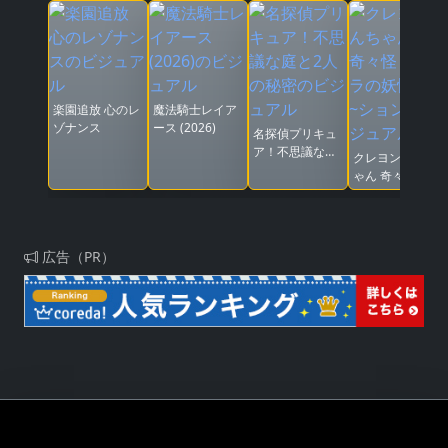
楽園追放 心のレ
魔法騎士レイア
ゾナンス
ース (2026)
名探偵プリキュ
ア！不思議な庭
クレヨンしんち
と2人の秘密
ゃん 奇々怪々!
オラの妖怪バケ
~ション
広告（PR）