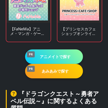
【FaNeMa】アニ
【プリンセスカフェ
メ・マンガ・ゲーム
ショップオンライ
等のオリジナルグッ
ン】アニメ・キャラ
ズを皆様にお届けし
クターグッズの通販
ます！
サイト
PR
アニメイトで探す
PR
あみあみで探す
『ドラゴンクエスト～勇者ア
ベル伝説～』に関するよくある