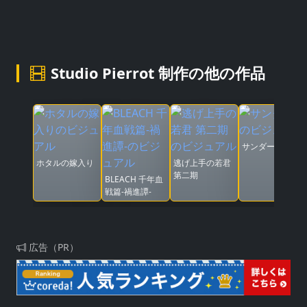
Studio Pierrot 制作の他の作品
サンダー３
ホタルの嫁入り
逃げ上手の若君
第二期
BLEACH 千年血
戦篇-禍進譚-
広告（PR）