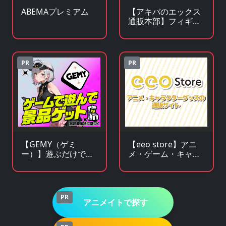
ABEMAプレミアム
【アキバのエックス
通販本部】フィギュ
アやキャラクターグ
ッズがアキバ価格で
買える！
PR
PR
【GEMY（ゲミ
【eeo store】アニ
ー）】遊ぶだけで景
メ・ゲーム・キャラ
品チャンス！成長型
クターグッズの通販
ゲームサービス
サイト
PR
アニメイトで探す