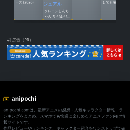
ース (2026)
しても喧嘩がし
たい
クレヨンしんち
ゃん 奇々怪々!
オラの妖怪バケ
~ション
広告（PR）
anipochi
anipochi.comは、最新アニメの感想・人気キャラクター情報・ラ
ンキングをまとめ、スマホでも快適に楽しめるアニメファン向け情
報サイトです。
作品レビューやランキング、キャラクター紹介をワンストップで確