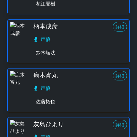
花江夏樹
柄本成彦
詳細
声優
鈴木崚汰
痣木宵丸
詳細
声優
佐藤拓也
灰島ひより
詳細