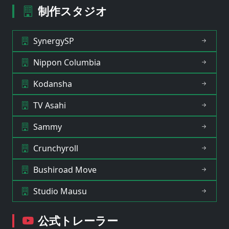
制作スタジオ
SynergySP
Nippon Columbia
Kodansha
TV Asahi
Sammy
Crunchyroll
Bushiroad Move
Studio Mausu
公式トレーラー