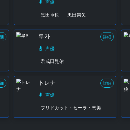
声優
黒田卓也
黒田崇矢
루카
細
詳細
声優
君成田晃佑
トレナ
細
詳細
声優
ブリドカット・セーラ・恵美