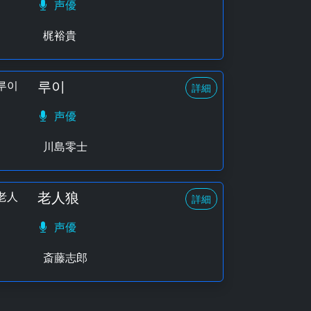
声優
梶裕貴
루이
詳細
声優
川島零士
老人狼
詳細
声優
斎藤志郎