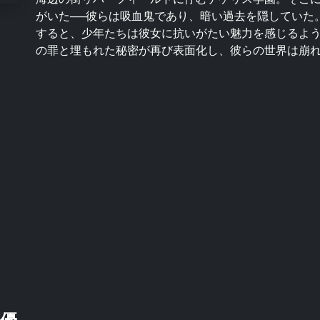
がいた──彼らは吸血鬼であり、暗い過去を隠していた
すると、少年たちは彼女に抗いがたい魅力を感じるよ
の罪と埋もれた秘密が再び表面化し、彼らの世界は崩れ始める。
優