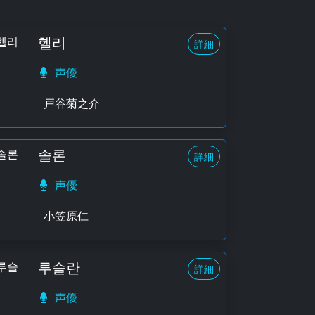
헬리
詳細
声優
戸谷菊之介
솔론
詳細
声優
小笠原仁
루슬란
詳細
声優