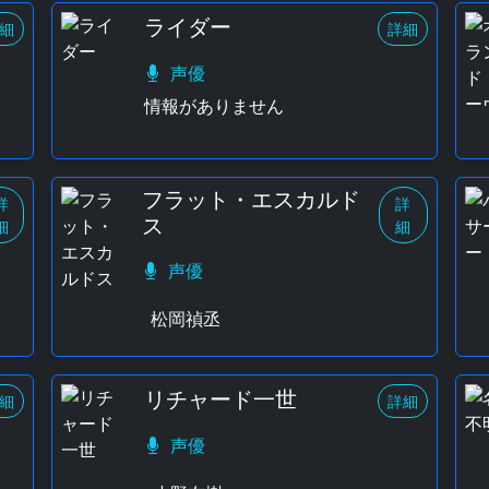
ライダー
細
詳細
声優
情報がありません
フラット・エスカルド
詳
詳
ス
細
細
声優
松岡禎丞
リチャード一世
細
詳細
声優