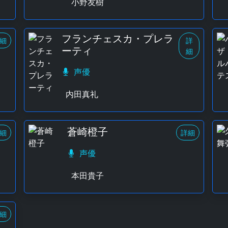
小野友樹
フランチェスカ・プレラ
細
詳
ーティ
細
声優
内田真礼
蒼崎橙子
細
詳細
声優
本田貴子
細