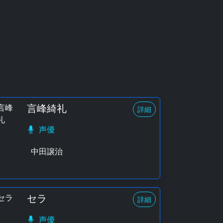
言峰綺礼
詳細
声優
中田譲治
セラ
詳細
声優