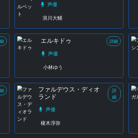
声優
浪川大輔
エルキドゥ
細
詳細
声優
小林ゆう
ファルデウス・ディオ
細
詳
ランド
細
声優
榎木淳弥