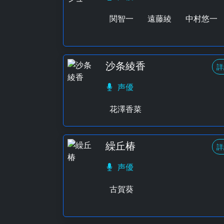
関智一
遠藤綾
中村悠一
沙条綾香
詳
声優
花澤香菜
繰丘椿
詳
声優
古賀葵