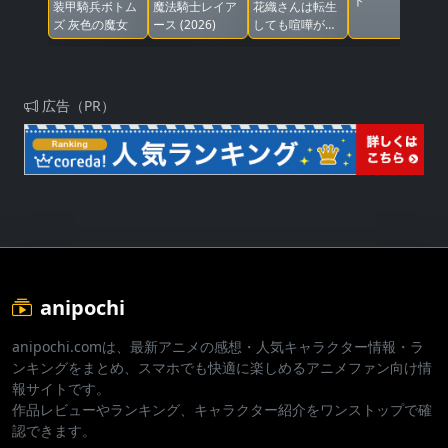
ト
装甲騎兵ボトム
魔法騎士レイア
花織さんは転生
ズ 灰色の魔女
ース (2026)
しても喧嘩がし
たい
広告（PR）
anipochi
anipochi.comは、最新アニメの感想・人気キャラクター情報・ラ
ンキングをまとめ、スマホでも快適に楽しめるアニメファン向け情
報サイトです。
作品レビューやランキング、キャラクター紹介をワンストップで確
認できます。