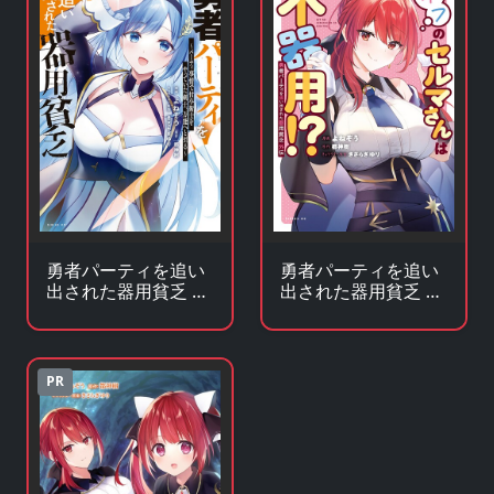
勇者パーティを追い
勇者パーティを追い
出された器用貧乏 〜
出された器用貧乏 外
パーティ事情で付与
伝 オフのセルマさん
術士をやっていた剣
は不器用！？
士、万能へと至る〜
PR