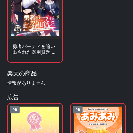
勇者パーティを追い
出された器用貧乏 〜
パーティ事情で付与
術士をやっていた剣
士、万能へと至る〜
楽天の商品
分冊版（単話）
情報がありません
広告
PR
PR