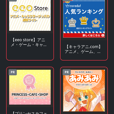
【eeo store】アニ
メ・ゲーム・キャラ
【キャラアニ.com】
クターグッズの通販
アニメ、ゲーム、ア
サイト
イドル関連 人気グッ
ズの総合オンライン
ストア
PR
PR
【プリンセスカフェ