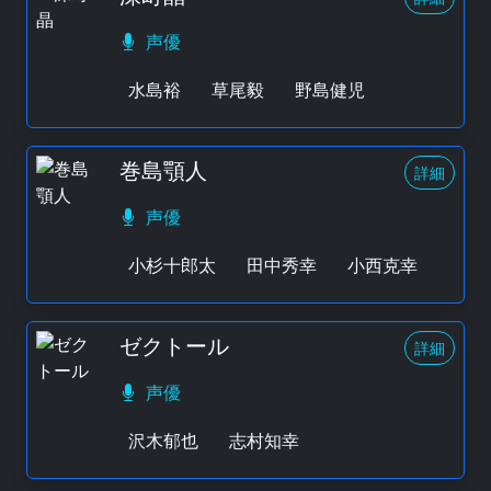
声優
水島裕
草尾毅
野島健児
巻島顎人
詳細
声優
小杉十郎太
田中秀幸
小西克幸
ゼクトール
詳細
声優
沢木郁也
志村知幸