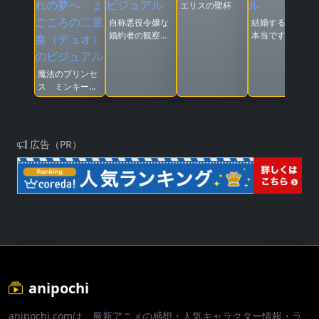
エリスの聖杯
自称悪役令嬢な
結婚するって、
婚約者の観察記
本当ですか
録。
魔法のプリンセ
ス ミンキーモ
モ 憧れの夢へ
まごころの二重
奏（デュオ）
広告（PR）
anipochi
anipochi.comは、最新アニメの感想・人気キャラクター情報・ラ