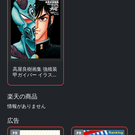
高屋良樹画集 強殖装
甲ガイバー イラスト
レーション クロニク
ル
楽天の商品
情報がありません
広告
PR
PR