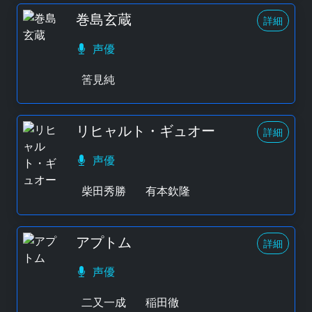
巻島玄蔵
詳細
声優
筈見純
リヒャルト・ギュオー
詳細
声優
柴田秀勝
有本欽隆
アプトム
詳細
声優
二又一成
稲田徹