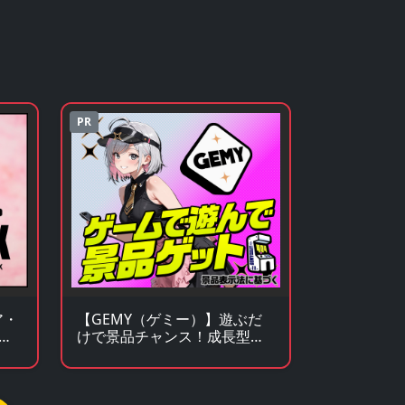
PR
ア・
【GEMY（ゲミー）】遊ぶだ
の
けで景品チャンス！成長型ゲ
ームサービス