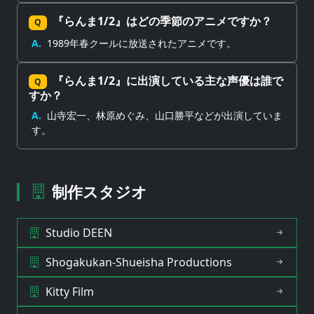
『らんま1/2』はどの季節のアニメですか？
Q
A.
1989年春クールに放送されたアニメです。
『らんま1/2』に出演している主な声優は誰で
Q
すか？
A.
山寺宏一、林原めぐみ、山口勝平などが出演していま
す。
制作スタジオ
Studio DEEN
Shogakukan-Shueisha Productions
Kitty Film