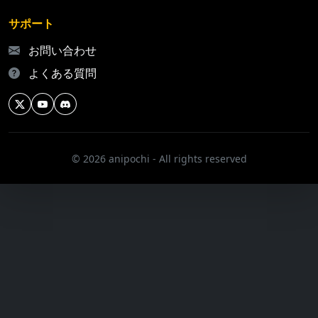
サポート
お問い合わせ
よくある質問
© 2026 anipochi - All rights reserved