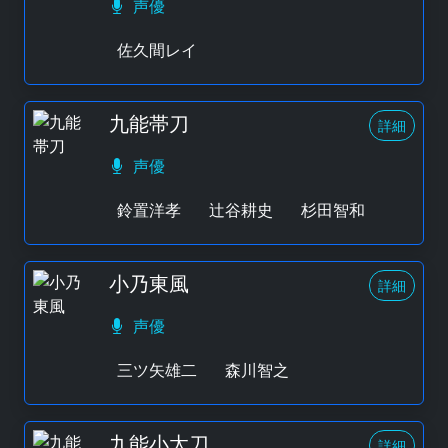
声優
佐久間レイ
九能帯刀
詳細
声優
鈴置洋孝
辻谷耕史
杉田智和
小乃東風
詳細
声優
三ツ矢雄二
森川智之
九能小太刀
詳細