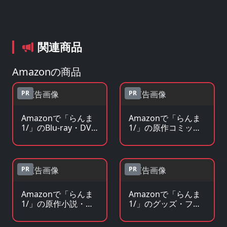
関連商品
Amazonの商品
PR
PR
Amazonで「らんま
Amazonで「らんま
1/」のBlu-ray・DVD
1/」の原作コミック
を見る
を見る
PR
PR
Amazonで「らんま
Amazonで「らんま
1/」の原作小説・ラ
1/」のグッズ・フィ
ノベを見る
ギュアを見る