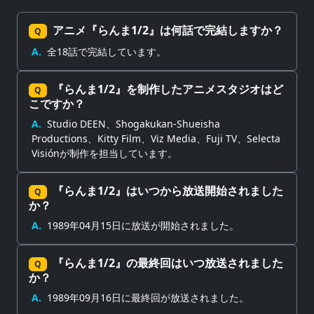
アニメ『らんま1/2』は何話で完結しますか？
Q
A.
全18話で完結しています。
『らんま1/2』を制作したアニメスタジオはど
Q
こですか？
A.
Studio DEEN、Shogakukan-Shueisha
Productions、Kitty Film、Viz Media、Fuji TV、Selecta
Visiónが制作を担当しています。
『らんま1/2』はいつから放送開始されました
Q
か？
A.
1989年04月15日に放送が開始されました。
『らんま1/2』の最終回はいつ放送されました
Q
か？
A.
1989年09月16日に最終回が放送されました。