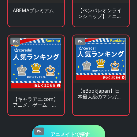
ABEMAプレミアム
【ペンパレオンライ
ンショップ】アニ
メ・キャラクターグ
ッズの通販サイト
PR
PR
【eBookJapan】日
本最大級のマンガ
【キャラアニ.com】
（電子書籍）販売サ
アニメ、ゲーム、ア
イト
イドル関連 人気グッ
ズの総合オンライン
ストア
PR
アニメイトで探す