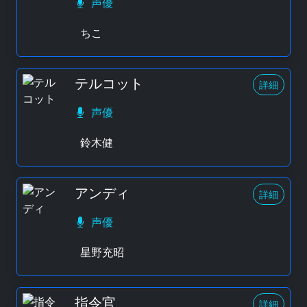
声優
ちこ
テルコット
詳細
声優
鈴木健
アンディ
詳細
声優
星野充昭
指令官
詳細