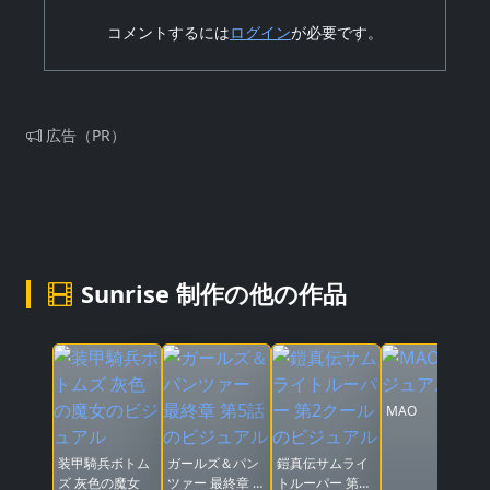
コメントするには
ログイン
が必要です。
広告（PR）
Sunrise 制作の他の作品
MAO
装甲騎兵ボトム
ガールズ＆パン
鎧真伝サムライ
ズ 灰色の魔女
ツァー 最終章 第
トルーパー 第2