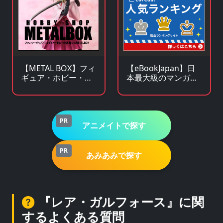
【METAL BOX】フィ
【eBookJapan】日
ギュア・ホビー・フ
本最大級のマンガ
ァンシーグッズの通
（電子書籍）販売サ
販サイト
イト
PR
アニメイトで探す
PR
あみあみで探す
『レア・ガルフォース』に関
するよくある質問