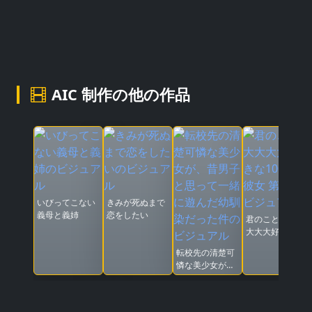
AIC 制作の他の作品
いびってこない
きみが死ぬまで
義母と義姉
恋をしたい
君のことが大大
大大大好きな
100人の彼女 第
転校先の清楚可
3期
憐な美少女が、
昔男子と思って
一緒に遊んだ幼
馴染だった件