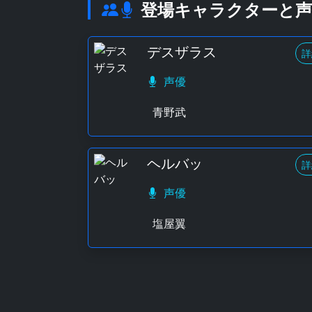
登場キャラクターと声
デスザラス
詳
声優
青野武
ヘルバッ
詳
声優
塩屋翼