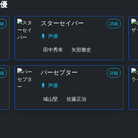
優
スターセイバー
細
詳細
声優
田中秀幸
矢部雅史
パーセプター
細
詳細
声優
城山堅
佐藤正治