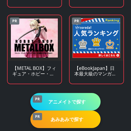
メ・キャラクターグ
クターグッズの通販
ッズの通販サイト
サイト
PR
PR
【METAL BOX】フィ
【eBookJapan】日
ギュア・ホビー・フ
本最大級のマンガ
ァンシーグッズの通
（電子書籍）販売サ
販サイト
イト
PR
アニメイトで探す
PR
あみあみで探す