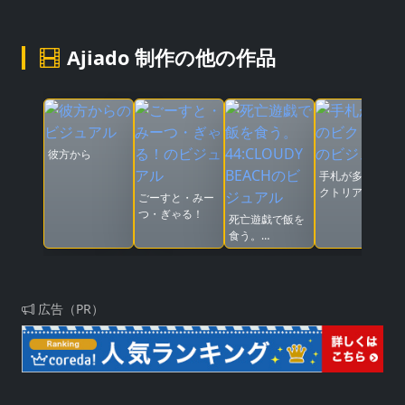
Ajiado 制作の他の作品
彼方から
手札が多めのビ
クトリア
ごーすと・みー
つ・ぎゃる！
死亡遊戯で飯を
食う。
44:CLOUDY
BEACH
広告（PR）