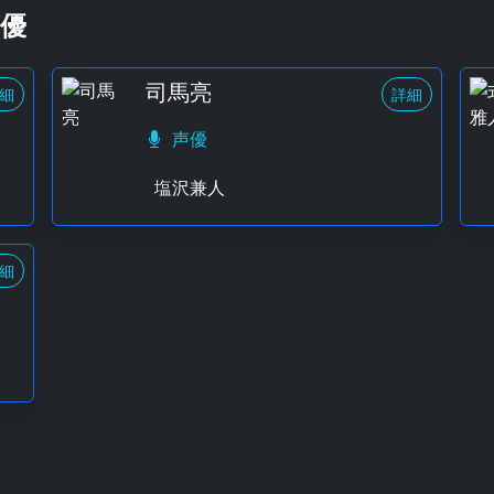
優
司馬亮
細
詳細
声優
塩沢兼人
細