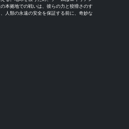
敵の本拠地での戦いは、彼らの力と狡猾さのす
し、人類の永遠の安全を保証する前に、奇妙な
。