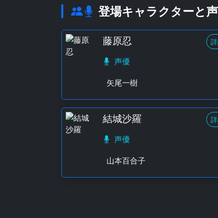
登場キャラクターと声
藤原忍
詳
声優
矢尾一樹
結城沙羅
詳
声優
山本百合子