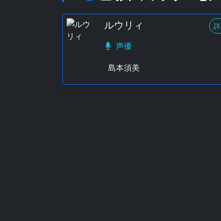
ルウリィ
詳
声優
島本須美