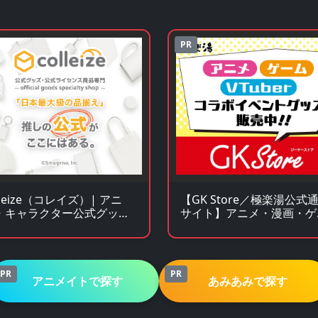
PR
【GK Store／極楽湯公式
lleize（コレイズ）| アニ
サイト】アニメ・漫画・ゲ
・キャラクター公式グッ
ムコラボグッズ通販
・公式ライセンス商品専門
イト
PR
PR
アニメイトで探す
あみあみで探す