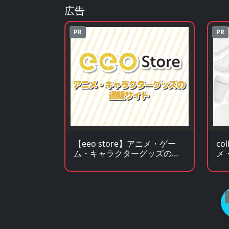
広告
PR
PR
【eeo store】アニメ・ゲー
co
ム・キャラクターグッズの通
メ
販サイト
ズ
サ