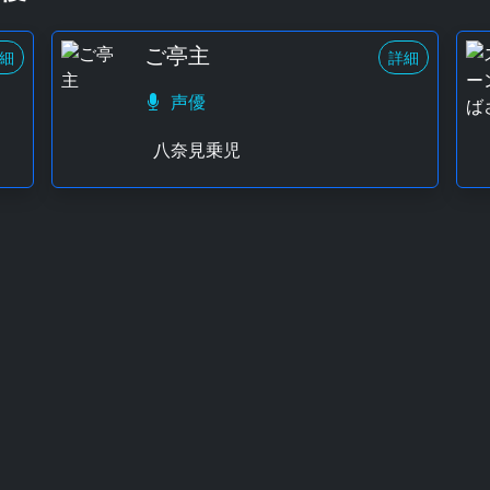
ご亭主
細
詳細
声優
八奈見乗児