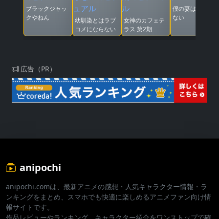
ブラックジャッ
僕の妻は感情が
クやねん
ない
幼馴染とはラブ
女神のカフェテ
コメにならない
ラス 第2期
広告（PR）
anipochi
anipochi.comは、最新アニメの感想・人気キャラクター情報・ラ
ンキングをまとめ、スマホでも快適に楽しめるアニメファン向け情
報サイトです。
作品レビューやランキング、キャラクター紹介をワンストップで確