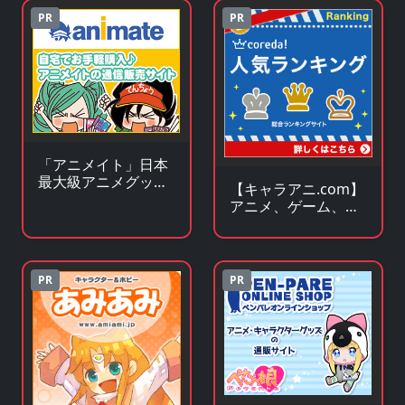
PR
PR
「アニメイト」日本
最大級アニメグッズ
【キャラアニ.com】
専門チェーンストア
アニメ、ゲーム、ア
イドル関連 人気グッ
ズの総合オンライン
ストア
PR
PR