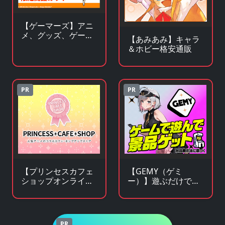
【ゲーマーズ】アニ
メ、グッズ、ゲー
【あみあみ】キャラ
ム、声優、フィギュ
＆ホビー格安通販
ア多数販売のチェー
ンストア
PR
PR
【プリンセスカフェ
【GEMY（ゲミ
ショップオンライ
ー）】遊ぶだけで景
ン】アニメ・キャラ
品チャンス！成長型
クターグッズの通販
ゲームサービス
サイト
PR