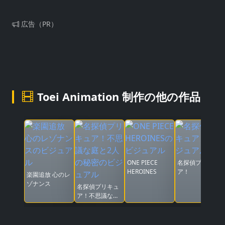
広告（PR）
Toei Animation 制作の他の作品
ONE PIECE
名探偵プリキュ
HEROINES
ア！
楽園追放 心のレ
ゾナンス
名探偵プリキュ
ア！不思議な庭
と2人の秘密