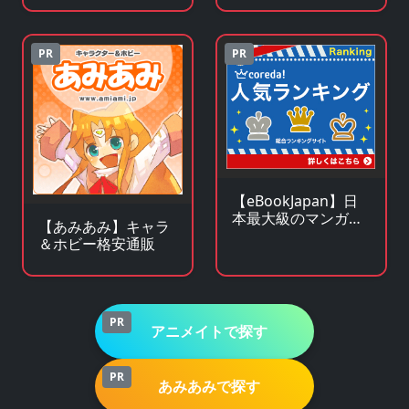
ラインストア
販サイト
PR
PR
【eBookJapan】日
本最大級のマンガ
【あみあみ】キャラ
（電子書籍）販売サ
＆ホビー格安通販
イト
PR
アニメイトで探す
PR
あみあみで探す