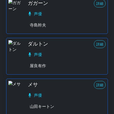
ガガーン
詳細
声優
寺島幹夫
ダルトン
詳細
声優
屋良有作
メサ
詳細
声優
山田キートン