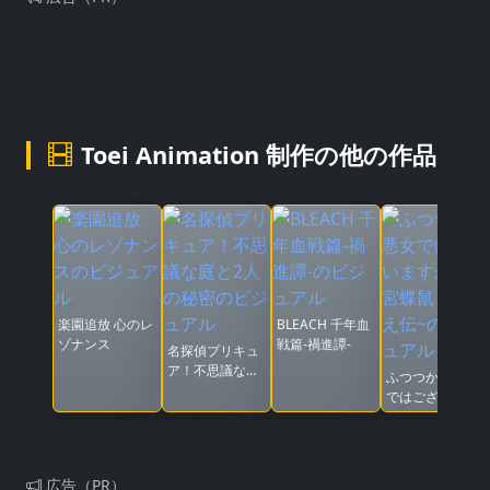
Toei Animation 制作の他の作品
楽園追放 心のレ
BLEACH 千年血
ゾナンス
戦篇-禍進譚-
名探偵プリキュ
ア！不思議な庭
ふつつかな悪女
と2人の秘密
ではございます
が ~雛宮蝶鼠と
りかえ伝~
広告（PR）