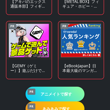
【アキバのエックス
【METAL BOX】フィ
通販本部】フィギュ
ギュア・ホビー・フ
アやキャラクターグ
ァンシーグッズの通
ッズがアキバ価格で
販サイト
買える！
PR
PR
【GEMY（ゲミ
【eBookJapan】日
ー）】遊ぶだけで景
本最大級のマンガ
品チャンス！成長型
（電子書籍）販売サ
ゲームサービス
イト
PR
アニメイトで探す
PR
あみあみで探す