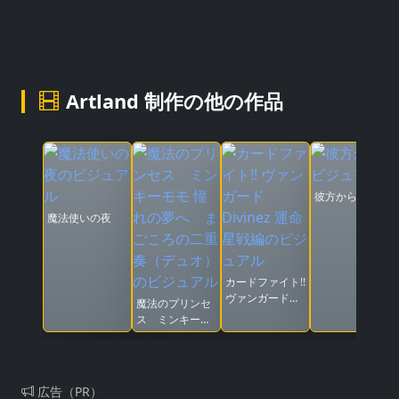
Artland 制作の他の作品
彼方から
魔法使いの夜
カードファイト!!
ヴァンガード
魔法のプリンセ
Divinez 運命星
ス ミンキーモ
戦編
モ 憧れの夢へ
まごころの二重
奏（デュオ）
広告（PR）