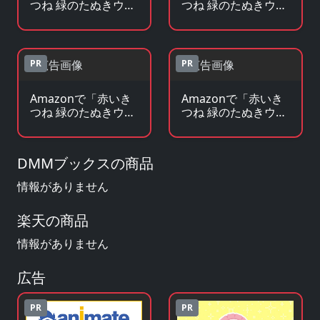
つね 緑のたぬきウェ
つね 緑のたぬきウェ
ブCM」のBlu-ray・
ブCM」の原作コミ
DVDを見る
ックを見る
PR
PR
Amazonで「赤いき
Amazonで「赤いき
つね 緑のたぬきウェ
つね 緑のたぬきウェ
ブCM」の原作小
ブCM」のグッズ・
説・ラノベを見る
フィギュアを見る
DMMブックスの商品
情報がありません
楽天の商品
情報がありません
広告
PR
PR