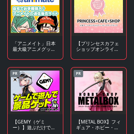
「アニメイト」日本
【プリンセスカフェ
最大級アニメグッズ
ショップオンライ
専門チェーンストア
ン】アニメ・キャラ
クターグッズの通販
サイト
PR
PR
【GEMY（ゲミ
【METAL BOX】フィ
ー）】遊ぶだけで景
ギュア・ホビー・フ
品チャンス！成長型
ァンシーグッズの通