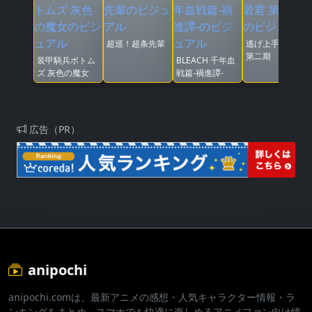
超巡！超条先輩
逃げ上手の若君
第二期
装甲騎兵ボトム
BLEACH 千年血
ズ 灰色の魔女
戦篇-禍進譚-
広告（PR）
anipochi
anipochi.comは、最新アニメの感想・人気キャラクター情報・ラ
ンキングをまとめ、スマホでも快適に楽しめるアニメファン向け情