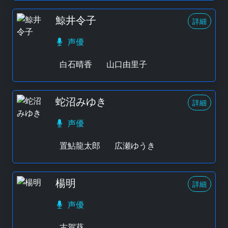
鯨井令子
詳細
声優
白石晴香
山口由里子
蛇沼みゆき
詳細
声優
置鮎龍太郎
広瀬ゆうき
楊明
詳細
声優
古賀葵