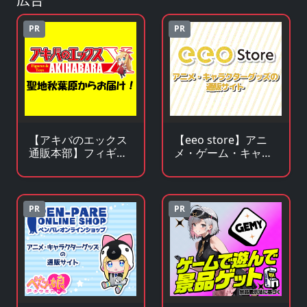
PR
PR
【アキバのエックス
【eeo store】アニ
通販本部】フィギュ
メ・ゲーム・キャラ
アやキャラクターグ
クターグッズの通販
ッズがアキバ価格で
サイト
買える！
PR
PR