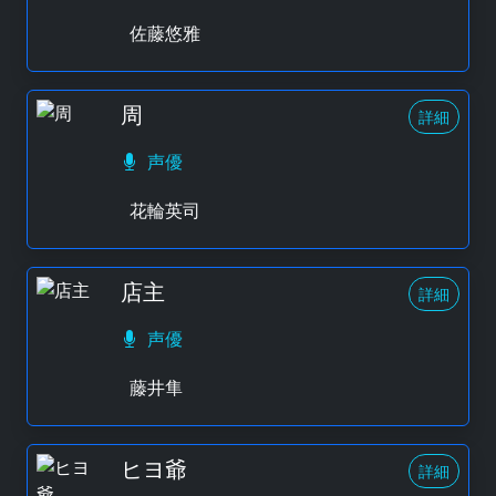
佐藤悠雅
周
詳細
声優
花輪英司
店主
詳細
声優
藤井隼
ヒヨ爺
詳細