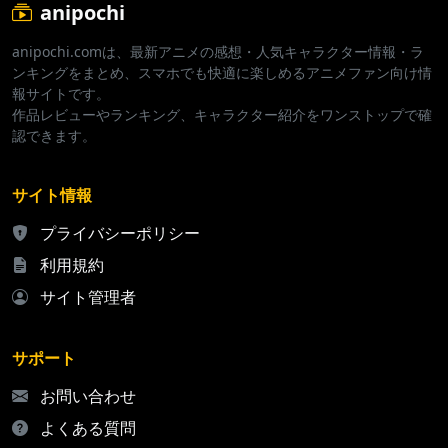
anipochi
anipochi.comは、最新アニメの感想・人気キャラクター情報・ラ
ンキングをまとめ、スマホでも快適に楽しめるアニメファン向け情
報サイトです。
作品レビューやランキング、キャラクター紹介をワンストップで確
認できます。
サイト情報
プライバシーポリシー
利用規約
サイト管理者
サポート
お問い合わせ
よくある質問