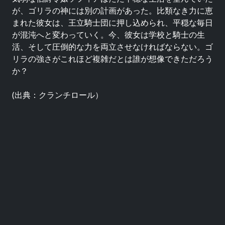
が、ゴリラの神には別の計画があった。比類なき力に恵
まれた彼女は、王立騎士団に押し込められ、平穏な毎日
が混沌へと変わっていく。今、彼女は学校と騎士の生
活、そして圧倒的な力を両立させなければならない。ゴ
リラの強さがこれほど複雑だとは誰が想像できただろう
か？
(出典：クランチロール）