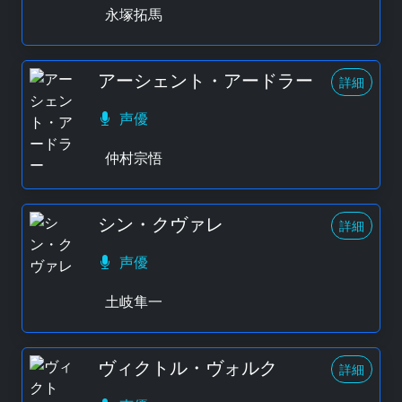
永塚拓馬
アーシェント・アードラー
詳細
声優
仲村宗悟
シン・クヴァレ
詳細
声優
土岐隼一
ヴィクトル・ヴォルク
詳細