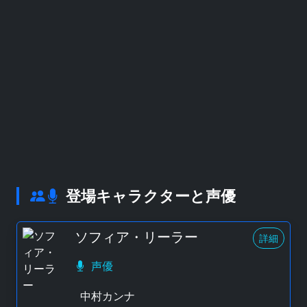
登場キャラクターと声優
ソフィア・リーラー
詳細
声優
中村カンナ