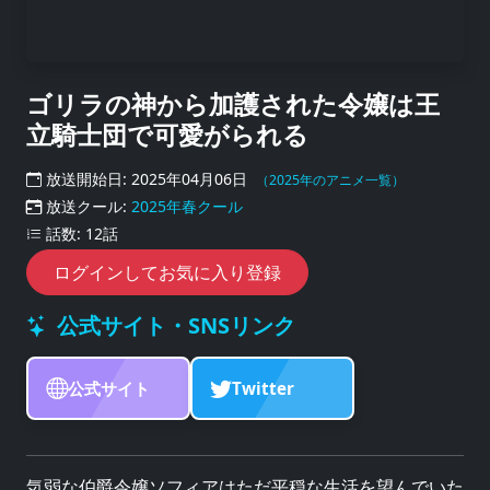
ゴリラの神から加護された令嬢は王
立騎士団で可愛がられる
放送開始日: 2025年04月06日
（2025年のアニメ一覧）
放送クール:
2025年春クール
話数: 12話
ログインしてお気に入り登録
公式サイト・SNSリンク
公式サイト
Twitter
気弱な伯爵令嬢ソフィアはただ平穏な生活を望んでいた