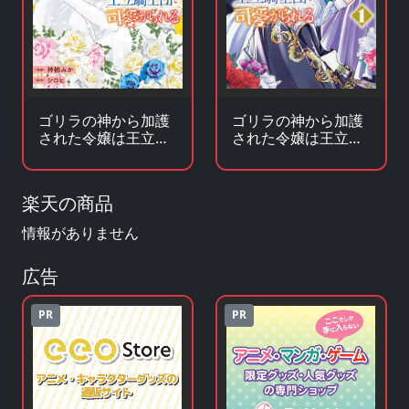
ゴリラの神から加護
ゴリラの神から加護
された令嬢は王立騎
された令嬢は王立騎
士団で可愛がられる
士団で可愛がられる
【タテスク】
楽天の商品
情報がありません
広告
PR
PR