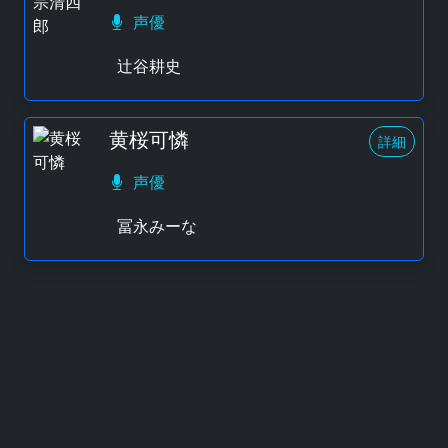
声優
辻谷耕史
黄桜可憐
詳細
声優
冨永みーな