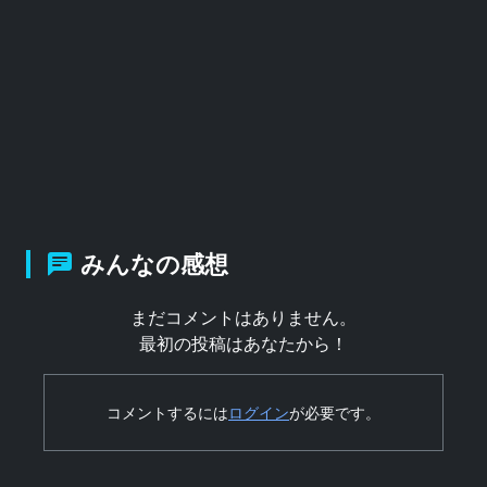
みんなの感想
まだコメントはありません。
最初の投稿はあなたから！
コメントするには
ログイン
が必要です。