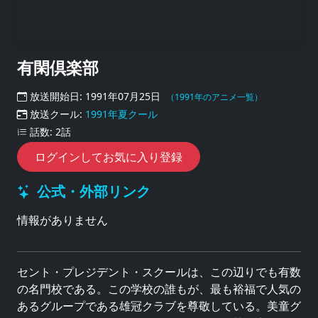
有閑倶楽部
放送開始日: 1991年07月25日
（1991年のアニメ一覧）
放送クール:
1991年夏クール
話数: 2話
ログインしてお気に入り登録
公式・外部リンク
情報がありません
セント・プレジデント・スクールは、この辺りでも有数
の名門校である。この学校の誰もが、最も裕福で人気の
あるグループである雄冠クラブを尊敬している。美童グ