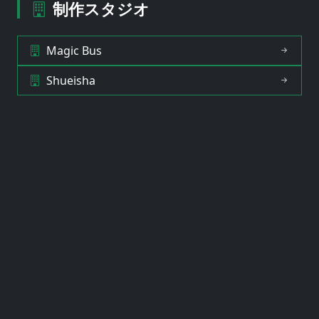
制作スタジオ
Magic Bus
Shueisha