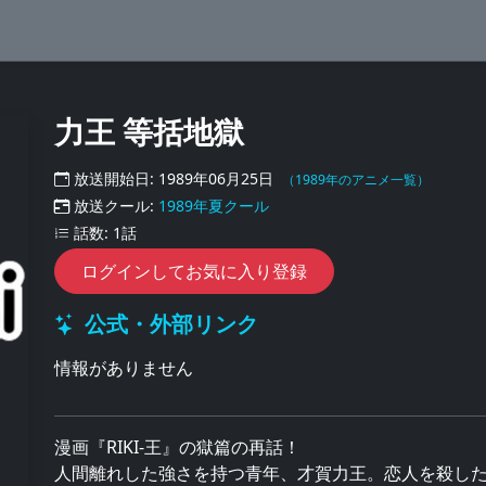
力王 等括地獄
放送開始日: 1989年06月25日
（1989年のアニメ一覧）
放送クール:
1989年夏クール
話数: 1話
ログインしてお気に入り登録
公式・外部リンク
情報がありません
漫画『RIKI-王』の獄篇の再話！
人間離れした強さを持つ青年、才賀力王。恋人を殺し