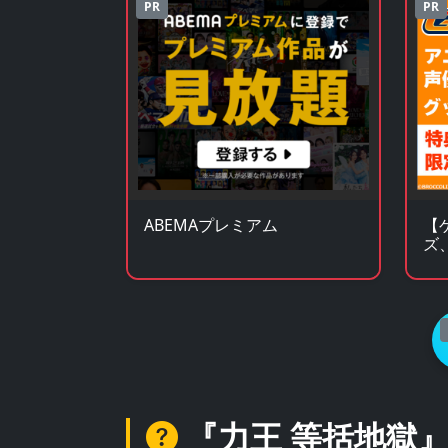
PR
PR
ABEMAプレミアム
【
ズ
ア
『力王 等括地獄