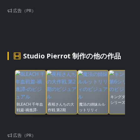
広告（PR）
Studio Pierrot 制作の他の作品
キングダム 第6
シリーズ
BLEACH 千年血
夜桜さんちの大
魔法の姉妹ルル
戦篇-禍進譚-
作戦 第2期
ットリリィ
広告（PR）