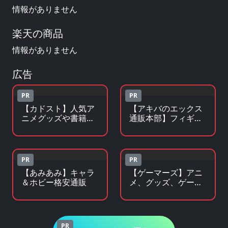
情報がありません
楽天の商品
情報がありません
広告
PR
PR
【カドスト】人気ア
【アキバのエックス
ニメグッズや書籍の
通販本部】フィギュ
KADOKAWA公式オン
アやキャラクターグ
ラインストア
ッズがアキバ価格で
買える！
PR
PR
【あみあみ】キャラ
【ゲーマーズ】アニ
＆ホビー格安通販
メ、グッズ、ゲー
ム、声優、フィギュ
ア多数販売のチェー
ンストア
PR