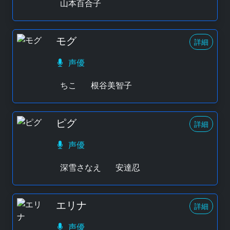
山本百合子
モグ
詳細
声優
ちこ
根谷美智子
ピグ
詳細
声優
深雪さなえ
安達忍
エリナ
詳細
声優